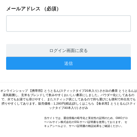
メールアドレス
（必須）
ログイン画面に戻る
オンラインショップ 【携帯用】とうとるん(スティックタイプ20本入り) さがみの桑茶 とうとるんは
蒸気殺菌し、玄米をブレンドして飲みやすくおいしい桑茶にしました。パウダー化にしてあるの
で、水でもお湯でも溶けやすく、またスティック状にしてあるので持ち運びにも便利で外出先でも
摂りやすくしてあります。販売価格：1,280円(税込)詳しくはこちら 【食卓用】とうとるん(スティ
ックタイプ40本入り) さがみ
当サイトでは、通信情報の暗号化と実在性の証明のため、GMOグロ
ーバルサイン株式会社のSSLサーバ証明書を使用しております。 セ
キュアシールより、サーバ証明書の検証結果をご確認ください。